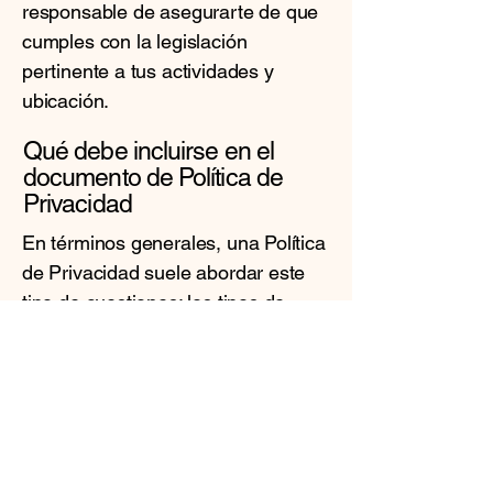
responsable de asegurarte de que
cumples con la legislación
pertinente a tus actividades y
ubicación.
Qué debe incluirse en el
documento de Política de
Privacidad
En términos generales, una Política
de Privacidad suele abordar este
tipo de cuestiones: los tipos de
información que el sitio web
recopila y la forma en que recopila
los datos, una explicación sobre por
qué el sitio web recopila este tipo
de información, cuáles son las
prácticas del sitio web para