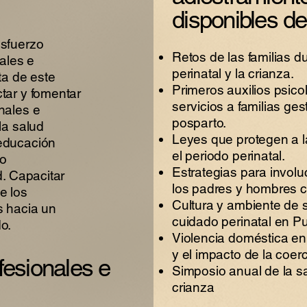
disponibles de
esfuerzo
Retos de las familias d
nales e
perinatal y la crianza.
ta de este
Primeros auxilios psico
tar y fomentar
servicios a familias ge
nales e
posparto.
la salud
Leyes que protegen a l
educación
el periodo perinatal.
yo
Estrategias para invol
d. Capacitar
los padres y hombres c
e los
Cultura y ambiente de 
s hacia un
cuidado perinatal en Pu
o.
Violencia doméstica en 
y el impacto de la coer
fesionales e
Simposio anual de la sa
crianza