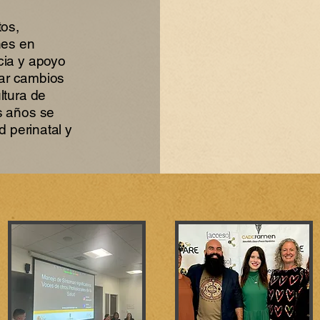
tos,
nes en
cia y apoyo
grar cambios
ltura de
s años se
d perinatal y